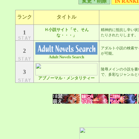
変更・削除
IN RANK
ランク
タイトル
Ｈ小説サイト「そ、そん
精神的に抵抗し辛い状
1
な・・・」
たりされたりします。
アダルト小説の検索サ
2
が可能。
Adult Novels Search
陵辱メインの小説を書
3
で、多彩なジャンルと
アブノーマル・メンタリティー