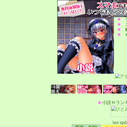
小説Ｈラン
last upd